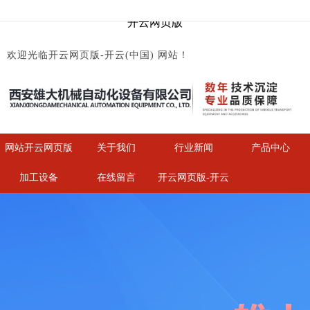
开云网页版
欢迎光临开云网页版-开云(中国) 网站！
网站开云网页版
关于我们
行业新闻
产品中心
加工设备
在线留言
开云网页版-开云
(中国)