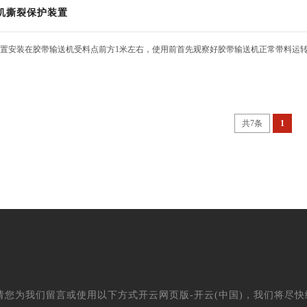
机撕裂保护装置
置安装在胶带输送机受料点前方1米左右，使用前首先观察好胶带输送机正常带料运
共7条
1
，请您为我们留言或使用以下方式开云网页版-开云(中国)，我们将尽