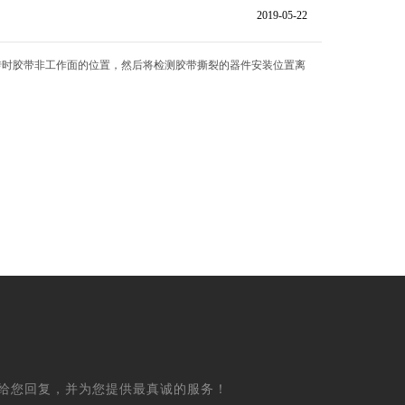
2019-05-22
转时胶带非工作面的位置，然后将检测胶带撕裂的器件安装位置离
快给您回复，并为您提供最真诚的服务！