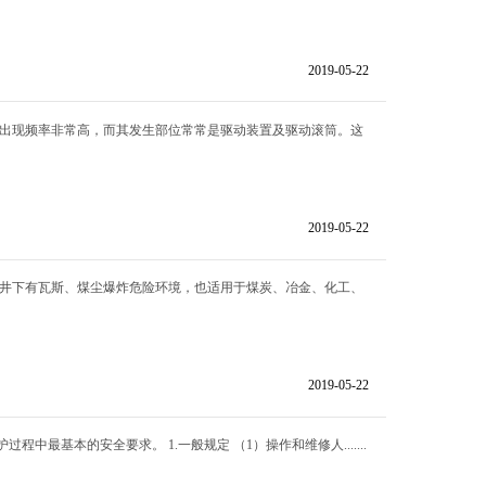
2019-05-22
的出现频率非常高，而其发生部位常常是驱动装置及驱动滚筒。这
2019-05-22
及井下有瓦斯、煤尘爆炸危险环境，也适用于煤炭、冶金、化工、
2019-05-22
基本的安全要求。 1.一般规定 （1）操作和维修人.......