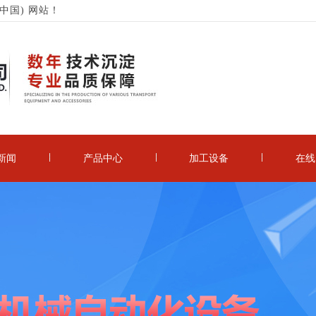
中国) 网站！
新闻
产品中心
加工设备
在线