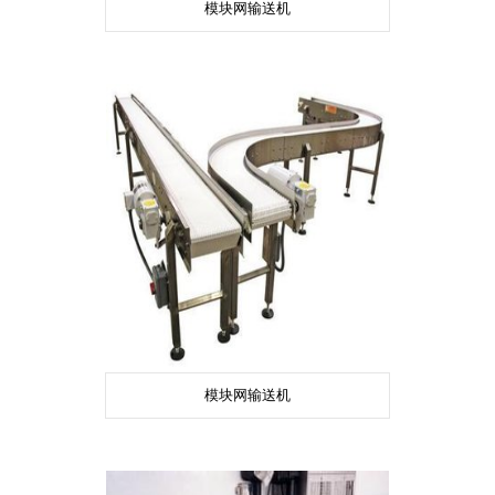
模块网输送机
模块网输送机