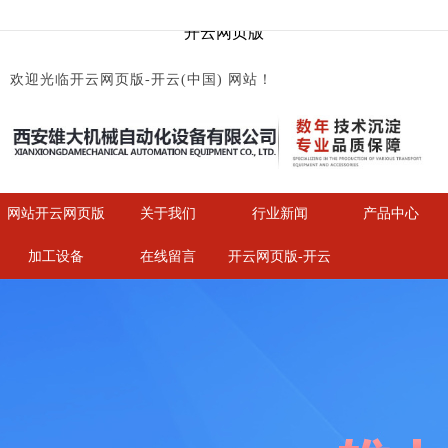
开云网页版
欢迎光临开云网页版-开云(中国) 网站！
网站开云网页版
关于我们
行业新闻
产品中心
加工设备
在线留言
开云网页版-开云
(中国)