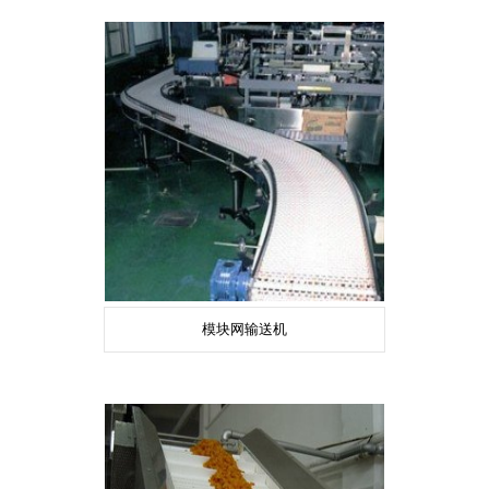
模块网输送机