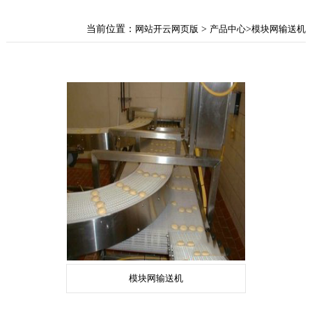
当前位置：
网站开云网页版
>
产品中心
>
模块网输送机
模块网输送机