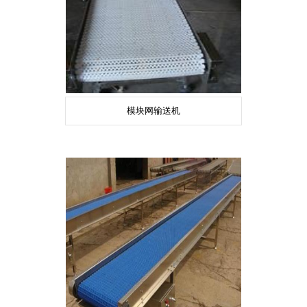
模块网输送机