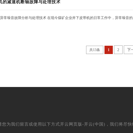
机的减速机断轴故障与处理技术
异常噪音故障分析与处理技术 在现今煤矿企业井下皮带机的日常工作中，异常噪音
2
下
共13条
1
，请您为我们留言或使用以下方式开云网页版-开云(中国)，我们将尽