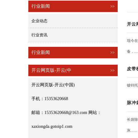
行业新闻
>>
企业动态
开云网
行业资讯
现今在
备，.....
行业新闻
>>
皮带
开云网页版-开云(中
>>
国)
开云网页版-开云(中国)
镀锌托
手机：15353620668
脉冲
邮箱：15353620668@163.com 网站：
长袋除
xaxiongda.gotoip1.com
灰.......