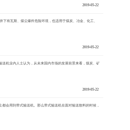
2019-05-22
及井下有瓦斯、煤尘爆炸危险环境，也适用于煤炭、冶金、化工、
2019-05-22
输送机业内人士认为，从未来国内市场的发展前景来看，煤炭、矿
2019-05-22
上都会用到带式输送机。那么带式输送机在面对输送散料的时候，