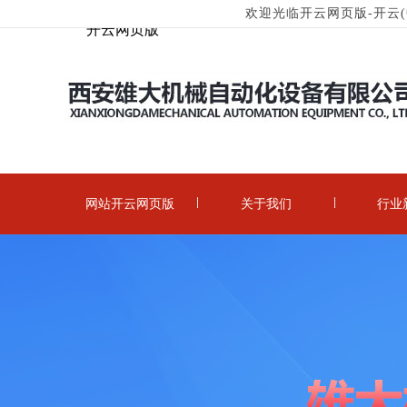
欢迎光临开云网页版-开云(
开云网页版
网站开云网页版
关于我们
行业