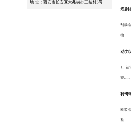
地 址：西安市长安区大兆街办三益村3号
埋刮
刮板输
物.......
动力
1、链
较.......
转弯
断带抓
整.......