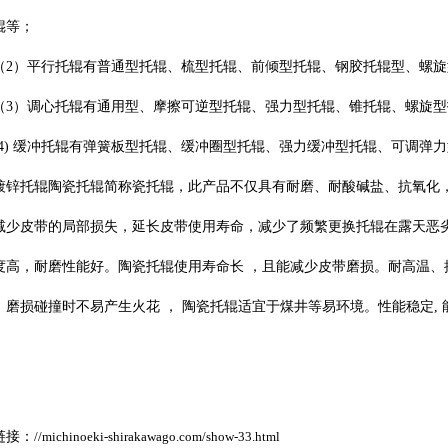
辊等；
）平行托辊有普通型托辊、梳型托辊、前倾型托辊、钢胶托辊型、螺旋
）调心托辊有通用型、摩擦可逆型托辊、强力型托辊、锥托辊、螺旋型
) 缓冲托辊有弹簧板型托辊、缓冲圈型托辊、强力缓冲型托辊、可调弹
托辊陶瓷托辊简称瓷托辊，此产品不仅具有耐磨、耐酸碱盐、抗氧化，
减少皮带的局部损失，延长皮带使用寿命，减少了频繁更换托辊在露天恶
度高，耐磨性能好。陶瓷托辊使用寿命长 ，且能减少皮带磨损。耐高温、
，磨损碰撞时不易产生火花 ， 陶瓷托辊适宜于煤井等易环境。性能稳定,
链接：
//michinoeki-shirakawago.com/show-33.html