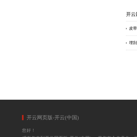
开云
皮带
埋刮
开云网页版-开云(中国)
您好！