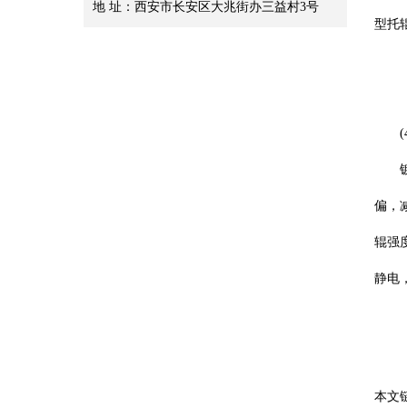
地 址：西安市长安区大兆街办三益村3号
型托
（2
（3
(4
镀锌
偏，
辊强
静电
本文