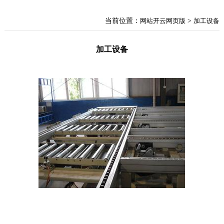
当前位置：
网站开云网页版
>
加工设备
加工设备