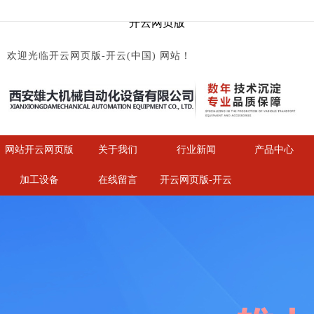
开云网页版
欢迎光临开云网页版-开云(中国) 网站！
网站开云网页版
关于我们
行业新闻
产品中心
加工设备
在线留言
开云网页版-开云
(中国)