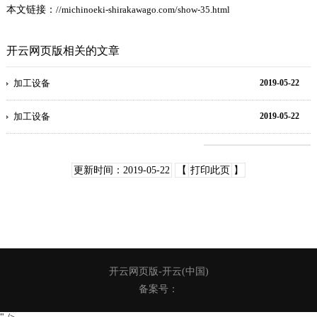
本文链接：
//michinoeki-shirakawago.com/show-35.html
开云网页版相关的文章
加工设备
2019-05-22
加工设备
2019-05-22
更新时间：2019-05-22
【
打印此页
】
开云网页版-开云(中国)
备案号：